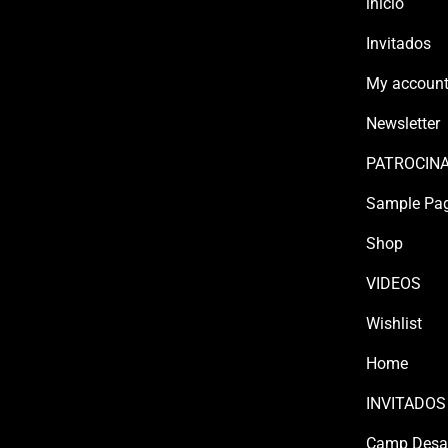
inicio
Invitados
My accoun
Newsletter
PATROCIN
Sample Pa
Shop
VIDEOS
Wishlist
Home
INVITADOS
Camp Desa