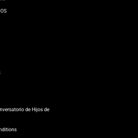
IOS
S
nversatorio de Hijos de
nditions