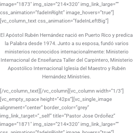
image=”1873″ img_size=”214×320″ img_link_large=””
css_animation=”fadeInRight” image_hovers=”true”]
[vc_column_text css_animation=”fadeInLeftBig”]
El Apóstol Rubén Hernández nació en Puerto Rico y predica
la Palabra desde 1974. Junto a su esposa, fundó varios
ministerios reconocidos internacionalmente: Ministerio
Internacional de Enseñanza Taller del Carpintero, Ministerio
Apostólico Internacional Iglesia del Maestro y Rubén
Hernández Ministries.
[/vc_column_text][/vc_column][vc_column width=”1/3″]
[vc_empty_space height=”42px”][vc_single_image
alignment=”center” border_color=”grey”
img_link_target=”_self” title=”Pastor Jose Ordoñez”
image=”1871″ img_size=”214×320″ img_link_large=””
css_animation=”fadeInRight” image_hovers=”true”]