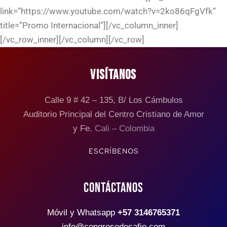
link=”https://www.youtube.com/watch?v=2ko86qFgVfk”
title=”Promo Internacional”][/vc_column_inner]
[/vc_row_inner][/vc_column][/vc_row]
VISÍTANOS
Calle 9 # 42 – 135, B/ Los Cámbulos
Auditorio Principal del Centro Cristiano de Amor
y Fe.
Cali – Colombia
ESCRÍBENOS
CONTÁCTANOS
Móvil y Whatsapp
+57 3146765371
info@congresodesafio.com