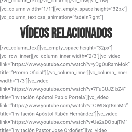
[/vc_column_text][/vc_column][/vc_row][vc_row]
[vc_column width=”1/1″][vc_empty_space height=”32px”]
[vc_column_text css_animation=”fadeInRight”]
VÍDEOS RELACIONADOS
[/vc_column_text][vc_empty_space height=”32px”]
[vc_row_inner][vc_column_inner width=”2/3″][vc_video
link=”https://www.youtube.com/watch?v=yDgOuRamMok”
title=”Promo Oficial”][/vc_column_inner][vc_column_inner
width=”1/3″][vc_video
link=”https://www.youtube.com/watch?v=7FuGUJZ-bZ4″
title=”Invitación Apóstol Pablo Portela”][vc_video
link=”https://www.youtube.com/watch?v=OWIGqt8nnMc”
title=”Invitación Apóstol Rubén Hernández”][vc_video
link=”https://www.youtube.com/watch?v=Ue2aDOpujTM”
title=”Invitación Pastor Jose Ordoñez”][vc_video