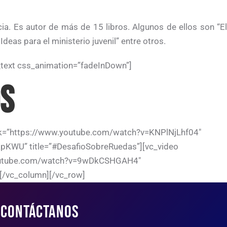
a. Es autor de más de 15 libros. Algunos de ellos son “El
deas para el ministerio juvenil” entre otros.
_text css_animation=”fadeInDown”]
OS
ink=”https://www.youtube.com/watch?v=KNPlNjLhf04″
KpKWU” title=”#DesafioSobreRuedas”][vc_video
w.youtube.com/watch?v=9wDkCSHGAH4″
][/vc_column][/vc_row]
CONTÁCTANOS