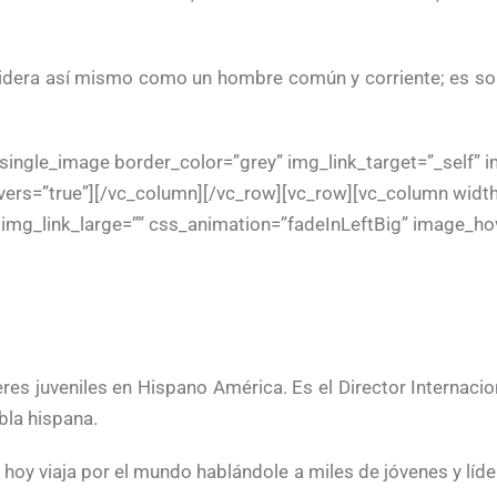
sidera así mismo como un hombre común y corriente; es soñ
single_image border_color=”grey” img_link_target=”_self”
vers=”true”][/vc_column][/vc_row][vc_row][vc_column width
img_link_large=”” css_animation=”fadeInLeftBig” image_ho
res juveniles en Hispano América. Es el Director Internacio
bla hispana.
 hoy viaja por el mundo hablándole a miles de jóvenes y líd