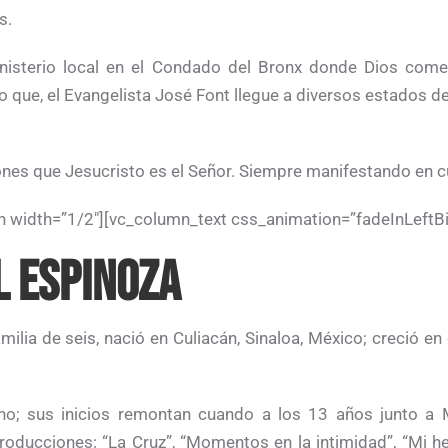
s.
sterio local en el Condado del Bronx donde Dios comen
ue, el Evangelista José Font llegue a diversos estados de 
s que Jesucristo es el Señor. Siempre manifestando en cual
 width=”1/2″][vc_column_text css_animation=”fadeInLeftBi
L ESPINOZA
ilia de seis, nació en Culiacán, Sinaloa, México; creció en
o; sus inicios remontan cuando a los 13 años junto a Ma
roducciones: “La Cruz”, “Momentos en la intimidad”, “Mi he