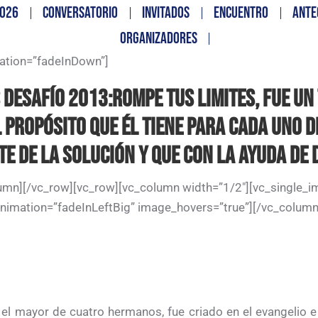
026
CONVERSATORIO
INVITADOS
ENCUENTRO
ANTE
ORGANIZADORES
ation=”fadeInDown”]
 DESAFÍO 2013:
ROMPE TUS LIMITES
, FUE U
 PROPÓSITO QUE ÉL TIENE PARA CADA UNO D
E DE LA SOLUCIÓN Y QUE CON LA AYUDA DE 
mn][/vc_row][vc_row][vc_column width=”1/2″][vc_single_im
nimation=”fadeInLeftBig” image_hovers=”true”][/vc_column
l mayor de cuatro hermanos, fue criado en el evangelio e i