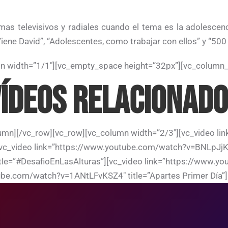
s televisivos y radiales cuando el tema es la adolescenci
iene David”, “Adolescentes, como trabajar con ellos” y “500 I
mn width=”1/1″][vc_empty_space height=”32px”][vc_column
ÍDEOS RELACIONAD
umn][/vc_row][vc_row][vc_column width=”2/3″][vc_video l
″][vc_video link=”https://www.youtube.com/watch?v=BNLpJj
tle=”#DesafioEnLasAlturas”][vc_video link=”https://ww
tube.com/watch?v=1ANtLFvKSZ4″ title=”Apartes Primer Día”