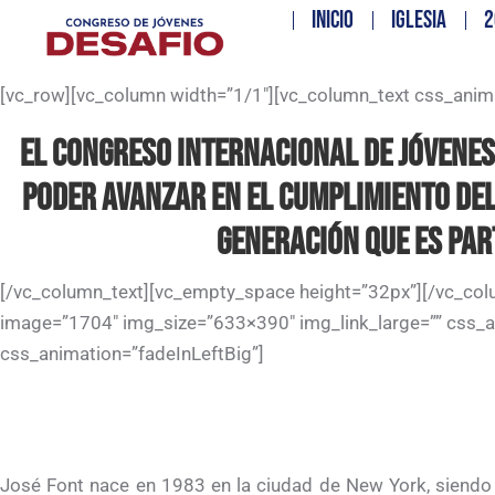
INICIO
IGLESIA
2
[vc_row][vc_column width=”1/1″][vc_column_text css_anim
EL CONGRESO INTERNACIONAL DE JÓVENES
PODER AVANZAR EN EL CUMPLIMIENTO DEL
GENERACIÓN QUE ES PART
[/vc_column_text][vc_empty_space height=”32px”][/vc_colu
image=”1704″ img_size=”633×390″ img_link_large=”” css_a
css_animation=”fadeInLeftBig”]
José Font nace en 1983 en la ciudad de New York, siendo e