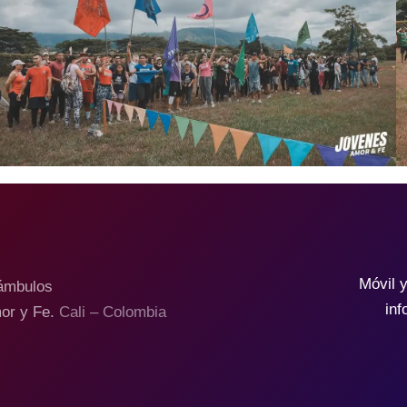
Móvil 
Cámbulos
in
mor y Fe.
Cali – Colombia