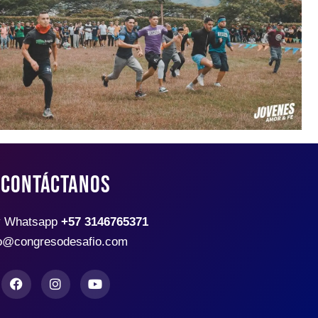
CONTÁCTANOS
y Whatsapp
+57 3146765371
fo@congresodesafio.com