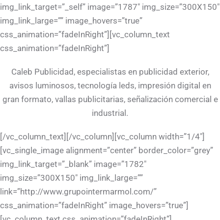
img_link_target=”_self” image=”1787″ img_size=”300X150″
img_link_large=”” image_hovers=”true”
css_animation=”fadeInRight”][vc_column_text
css_animation=”fadeInRight”]
Caleb Publicidad, especialistas en publicidad exterior,
avisos luminosos, tecnología leds, impresión digital en
gran formato, vallas publicitarias, señalización comercial e
industrial.
[/vc_column_text][/vc_column][vc_column width=”1/4″]
[vc_single_image alignment=”center” border_color=”grey”
img_link_target=”_blank” image=”1782″
img_size=”300X150″ img_link_large=””
link=”http://www.grupointermarmol.com/”
css_animation=”fadeInRight” image_hovers=”true”]
[vc_column_text css_animation=”fadeInRight”]