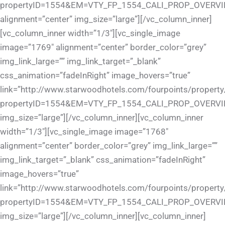
propertyID=1554&EM=VTY_FP_1554_CALI_PROP_OVERVI
alignment=”center” img_size=”large”][/vc_column_inner]
[vc_column_inner width=”1/3″][vc_single_image
image=”1769″ alignment=”center” border_color=”grey”
img_link_large=”” img_link_target=”_blank”
css_animation=”fadeInRight” image_hovers=”true”
link=”http://www.starwoodhotels.com/fourpoints/property
propertyID=1554&EM=VTY_FP_1554_CALI_PROP_OVERVI
img_size=”large”][/vc_column_inner][vc_column_inner
width=”1/3″][vc_single_image image=”1768″
alignment=”center” border_color=”grey” img_link_large=””
img_link_target=”_blank” css_animation=”fadeInRight”
image_hovers=”true”
link=”http://www.starwoodhotels.com/fourpoints/property
propertyID=1554&EM=VTY_FP_1554_CALI_PROP_OVERVI
img_size=”large”][/vc_column_inner][vc_column_inner]